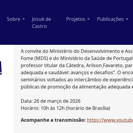
Sobre
Josué de
Projetos
Publicações
Castro
A convite do Ministério do Desenvolvimento e Assi
Fome (MDS) e do Ministério da Saúde de Portugal, 
A
professor titular da Cátedra, Arilson
Favareto, par
adequada e saudável: avanços e desafios”. O enco
seminários voltados ao intercâmbio de experiência
públicas de promoção da alimentação adequada e 
Data: 26 de março de 2026
Horário: 10h às 12h (horário de Brasília)
Acompanhe a transmissão:
https://www.youtub