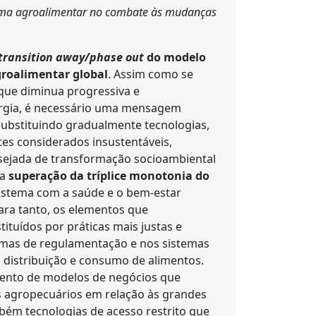
ema agroalimentar no combate às mudanças
transition away/phase out
do modelo
groalimentar global
. Assim como se
que diminua progressiva e
ergia, é necessário uma mensagem
 substituindo gradualmente tecnologias,
tes considerados insustentáveis,
esejada de transformação socioambiental
 a
superação da tríplice monotonia do
 sistema com a saúde e o bem-estar
ra tanto, os elementos que
tuídos por práticas mais justas e
rmas de regulamentação e nos sistemas
 distribuição e consumo de alimentos.
mento de modelos de negócios que
 agropecuários em relação às grandes
ém tecnologias de acesso restrito que