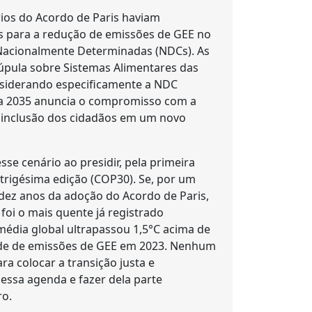
ios do Acordo de Paris haviam
cas para a redução de emissões de GEE no
 Nacionalmente Determinadas (NDCs). As
úpula sobre Sistemas Alimentares das
nsiderando especificamente a NDC
para 2035 anuncia o compromisso com a
 a inclusão dos cidadãos em um novo
se cenário ao presidir, pela primeira
trigésima edição (COP30). Se, por um
 dez anos da adoção do Acordo de Paris,
 foi o mais quente já registrado
édia global ultrapassou 1,5°C acima de
corde de emissões de GEE em 2023. Nenhum
ra colocar a transição justa e
essa agenda e fazer dela parte
ro.