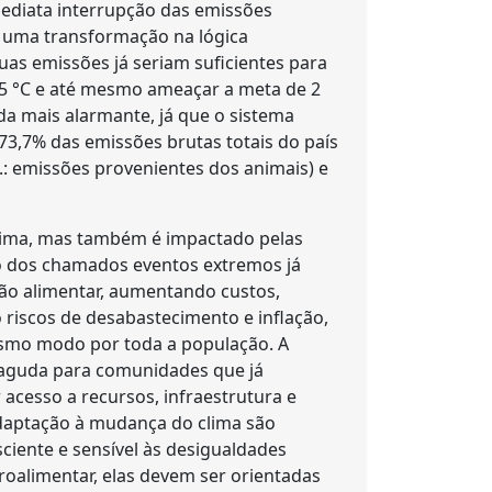
mediata interrupção das emissões
m uma transformação na lógica
as emissões já seriam suficientes para
1,5 °C e até mesmo ameaçar a meta de 2
inda mais alarmante, já que o sistema
3,7% das emissões brutas totais do país
.: emissões provenientes dos animais) e
lima, mas também é impactado pelas
ão dos chamados eventos extremos já
ão alimentar, aumentando custos,
 riscos de desabastecimento e inflação,
mesmo modo por toda a população. A
e aguda para comunidades que já
acesso a recursos, infraestrutura e
adaptação à mudança do clima são
ciente e sensível às desigualdades
roalimentar, elas devem ser orientadas