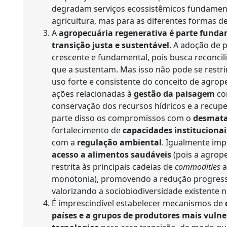
degradam serviços ecossistêmicos fundament
agricultura, mas para as diferentes formas de
A
agropecuária regenerativa é parte funda
transição justa e sustentável
. A adoção de 
crescente e fundamental, pois busca reconcil
que a sustentam. Mas isso não pode se restri
uso forte e consistente do conceito de agro
ações relacionadas à
gestão da paisagem
co
conservação dos recursos hídricos e a recup
parte disso os compromissos com o
desmatam
fortalecimento de
capacidades institucionai
com a
regulação ambiental
. Igualmente imp
acesso a alimentos saudáveis
(pois a agrope
restrita às principais cadeias de
commodities
a
monotonia), promovendo a redução progress
valorizando a sociobiodiversidade existente n
É imprescindível estabelecer mecanismos de
países e a grupos de produtores mais vulne