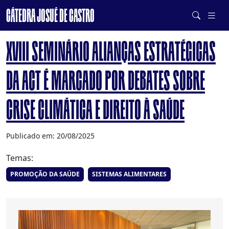
CÁTEDRA JOSUÉ DE CASTRO
DE SISTEMAS ALIMENTARES SAUDÁVEIS E SUSTENTÁVEIS
XVIII SEMINÁRIO ALIANÇAS ESTRATÉGICAS
DA ACT É MARCADO POR DEBATES SOBRE
CRISE CLIMÁTICA E DIREITO À SAÚDE
Publicado em: 20/08/2025
Temas:
PROMOÇÃO DA SAÚDE
SISTEMAS ALIMENTARES