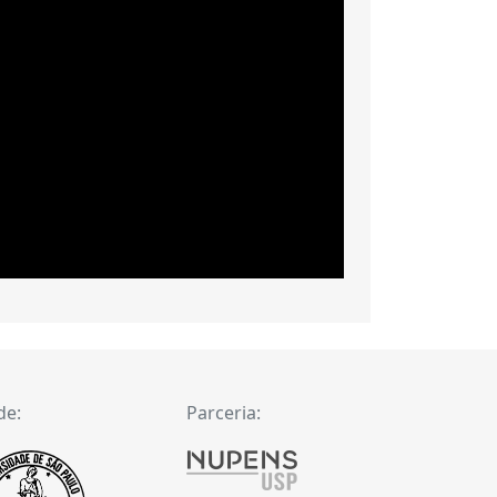
de:
Parceria: