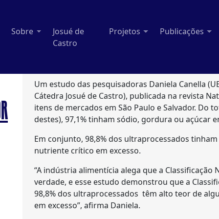
Sobre
Josué de
Projetos
Publicações
Castro
Um estudo das pesquisadoras Daniela Canella (UE
Cátedra Josué de Castro), publicada na revista Na
OR
itens de mercados em São Paulo e Salvador. Do to
destes), 97,1% tinham sódio, gordura ou açúcar 
Em conjunto, 98,8% dos ultraprocessados tinham
nutriente crítico em excesso.
“A indústria alimentícia alega que a Classificação
verdade, e esse estudo demonstrou que a Classifi
98,8% dos ultraprocessados têm alto teor de algu
em excesso”, afirma Daniela.