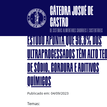
CÁTEDRA JOSUÉ DE
CASTRO
DE SISTEMAS ALIMENTARES SAUDÁVEIS E SUSTENTÁVEIS
ESTUDO APONTA QUE 98,8% DOS
ULTRAPROCESSADOS TÊM ALTO TE
DE SÓDIO, GORDURA E ADITIVOS
QUÍMICOS
Publicado em: 04/09/2023
Temas: