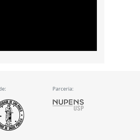
de:
Parceria: