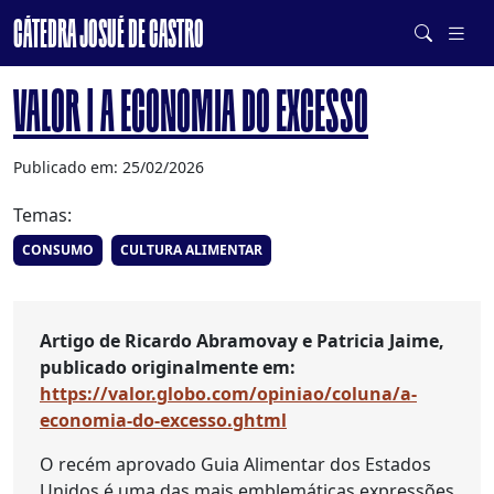
CÁTEDRA JOSUÉ DE CASTRO
DE SISTEMAS ALIMENTARES SAUDÁVEIS E SUSTENTÁVEIS
VALOR | A ECONOMIA DO EXCESSO
Publicado em: 25/02/2026
Temas:
CONSUMO
CULTURA ALIMENTAR
Artigo de Ricardo Abramovay e Patricia Jaime,
publicado originalmente em:
https://valor.globo.com/opiniao/coluna/a-
economia-do-excesso.ghtml
O recém aprovado Guia Alimentar dos Estados
Unidos é uma das mais emblemáticas expressões