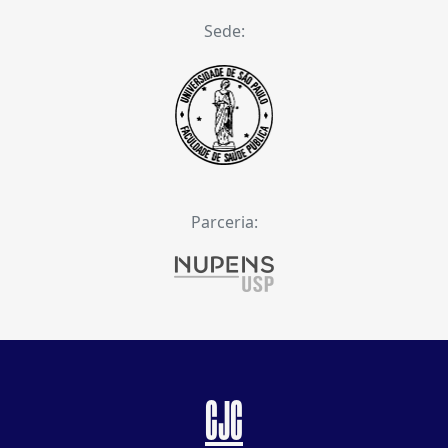
Sede:
Parceria:
CJC